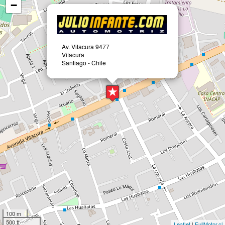
−
Av. Vitacura 9477
Vitacura
Santiago - Chile
100 m
500 ft
Leaflet
|
FullMotor.cl