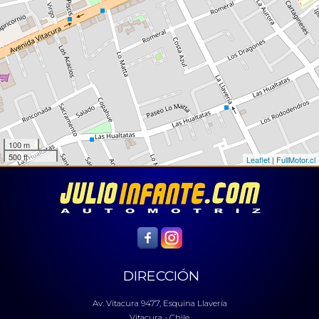
100 m
500 ft
Leaflet
|
FullMotor.cl
DIRECCIÓN
Av. Vitacura 9477, Esquina Llavería
Vitacura - Chile