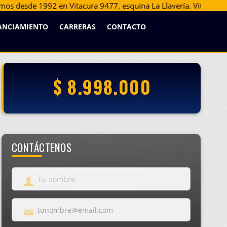
, esquina La Llavería. Vitacura, Santiago.
(+56 2) 2229-2254
ANCIAMIENTO
CARRERAS
CONTACTO
$ 8.998.000
CONTÁCTENOS