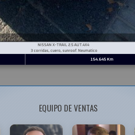
NISSAN X-TRAIL
2.5 AUT.4X4
3 corridas, cuero, sunroof. Neumatico
154.645 Km
EQUIPO DE VENTAS