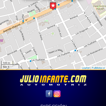
100 m
500 ft
Leaflet
|
FullMotor.cl