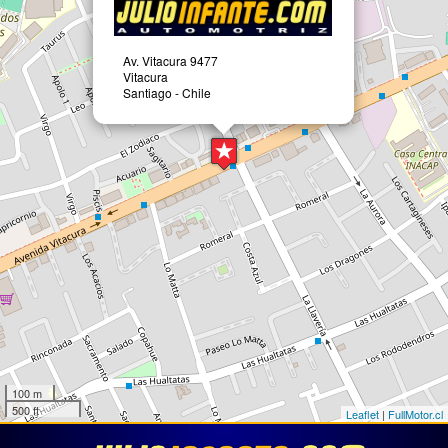
Av. Vitacura 9477
Vitacura
Santiago - Chile
100 m
500 ft
Leaflet
|
FullMotor.cl