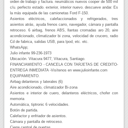
orden de trabajo y factura. neumáticos nuevos cooper de 500 mil
c/u. perfecto estado. exterior, interior nuevo. descueve andar. Es
la más equipada de las camionetas Ford F-150.
Asientos eléctricos, calefaccionados y refrigerados, tres
asientos atrás, ayuda frenos carro, navegador, cámara y pantalla
retroceso. 6 airbag, frenos ABS, llantas cromadas aro 20, aire
acondicionado, climatizador bi zona, velocidad de crucero, radio
Cd de fabrica, salidas USB, para Ipod, etc. etc.
WhatsApp;
Julio infante 99-236-1973
Ubicación. Vitacura 9477, Vitacura, Santiago.
FINANCIAMIENTO - CANCELA CON TARJETAS DE CREDITO-
ENTREGA INMEDIATA -Visítenos en www.julioinfante.com
EQUIPAMIENTO.
Airbag delanteros y laterales (6)
Aire acondicionado, climatizador Bi-zona
Asientos e interior de cuero, delanteros eléctricos, chofer con
memoria
Automática, tiptronic 6 velocidades.
Botón de partida.
Calefactor y enfriador de asientos.
Cámara y pantalla de retroceso.
Cierre central de puertas