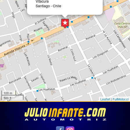
Vitacura
Santiago - Chile
100 m
500 ft
Leaflet
|
FullMotor.cl