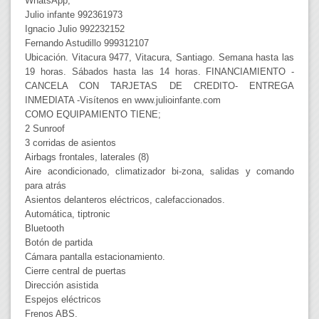
WhatsApp;
Julio infante 992361973
Ignacio Julio 992232152
Fernando Astudillo 999312107
Ubicación. Vitacura 9477, Vitacura, Santiago. Semana hasta las
19 horas. Sábados hasta las 14 horas. FINANCIAMIENTO -
CANCELA CON TARJETAS DE CREDITO- ENTREGA
INMEDIATA -Visítenos en www.julioinfante.com
COMO EQUIPAMIENTO TIENE;
2 Sunroof
3 corridas de asientos
Airbags frontales, laterales (8)
Aire acondicionado, climatizador bi-zona, salidas y comando
para atrás
Asientos delanteros eléctricos, calefaccionados.
Automática, tiptronic
Bluetooth
Botón de partida
Cámara pantalla estacionamiento.
Cierre central de puertas
Dirección asistida
Espejos eléctricos
Frenos ABS.