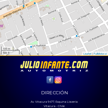
100 m
500 ft
Leaflet
|
FullMotor.cl
DIRECCIÓN
Av. Vitacura 9477, Esquina Llavería
Vitacura - Chile