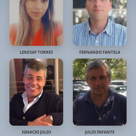
LINDSAY TORRES
FERNANDO FANTELA
IGNACIO JULIO
JULIO INFANTE