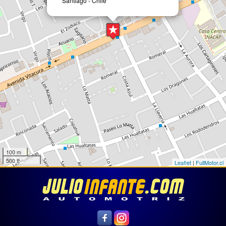
Santiago - Chile
100 m
500 ft
Leaflet
|
FullMotor.cl